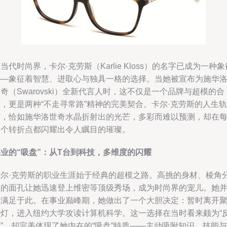
当代时尚界，卡尔·克劳斯（Karlie Kloss）的名字已成为一种象
——象征着智慧、进取心与独具一格的选择。当她被宣布为施华
奇（Swarovski）全新代言人时，这不仅是一个品牌与超模的合
，更是两种“不走寻常路”精神的完美契合。卡尔·克劳斯的人生轨
迹，恰如施华洛世奇水晶折射出的光芒，多彩而难以预测，却在
一个转折点都闪耀出令人瞩目的璀璨。
业的“吸盘”：从T台到科技，多维度的闪耀
卡尔·克劳斯的职业生涯始于经典的超模之路。高挑的身材、棱角
明的面孔让她迅速登上维密等顶级秀场，成为时尚界的宠儿。她
未满足于此。在事业巅峰期，她做出了一个大胆决定：暂时离开
光灯，进入纽约大学攻读计算机科学。这一选择在当时看来颇为“
”，却完美体现了她内在的“吸盘”特质——主动吸附知识、技能与