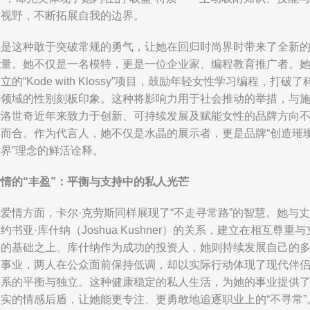
新视野，不断拓展自我的边界。
正是这种敢于突破常规的勇气，让她在回归时尚界时带来了全新
能量。她不仅是一名模特，更是一位企业家、编程教育推广者。
立的“Kode with Klossy”项目，鼓励年轻女性学习编程，打破了
技领域的性别刻板印象。这种将影响力用于社会推动的举措，与
华洛世奇近年来致力于创新、可持续发展及赋能女性的品牌方向
谋而合。作为代言人，她不仅是水晶的展示者，更是品牌“创造璀
界”理念的鲜活诠释。
爱情的“丰盈”：平衡与支持中的私人光芒
爱情方面，卡尔·克劳斯同样展现了“不走寻常路”的智慧。她与丈
约书亚·库什纳（Joshua Kushner）的关系，建立在相互尊重与
持的基础之上。库什纳作为成功的投资人，她则持续发展自己的
元事业，两人在公众面前保持低调，却以实际行动体现了现代伴
关系的平衡与独立。这种健康稳定的私人生活，为她的事业提供
坚实的情感后盾，让她能更专注、更勇敢地追逐职业上的“不寻常”