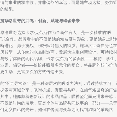
爱情与事业的双丰收，并非偶然的幸运，而是她主动选择、努力
营的结果。
与施华洛世奇的共鸣：创新、赋能与璀璨未来
施华洛世奇选择卡尔·克劳斯作为全新代言人，是一次精准的“吸
盘”式合作。品牌看中的不仅是她的知名度与形象，更是她身上那
不断进化、勇于挑战、积极赋能他人的特质。施华洛世奇自身也
经历转型，从传统的水晶制造商，发展为注重创新设计、可持续
料与数字体验的现代品牌。卡尔·克劳斯的多面性——模特、学生
企业家、倡导者——恰恰能吸引多元化的受众，将品牌的核心价
以更生动、更富层次的方式传递出去。
她的“不走寻常路”，是一种深层次的吸引力法则：通过持续学习、
界探索与真诚分享，吸附机遇、资源与共鸣。在施华洛世奇的广
大片中，她佩戴着创新设计的水晶作品，眼神坚定而充满未来感
这不仅是时尚的展示，更是个体与品牌共同叙事的一部分——关
如何定义自己的光芒，如何在传统与变革之间找到独特的璀璨路
径。